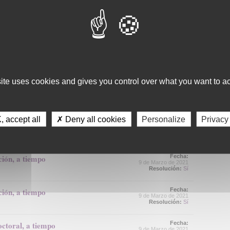
Resolución:
Sí
Gestión d
a para el
Fecha:
Apoyo Met
22 de Marzo de 2021
Resolución:
No
Recursos
mpo parcial, en
Fecha:
Asesorami
15 de Marzo de 2021
Resolución:
Sí
Gestión d
site uses cookies and gives you control over what you want to ac
mpo completo, en
Fecha:
Comunicac
10 de Marzo de 2021
Resolución:
Sí
Calidad y
 accept all
✗ Deny all cookies
Personalize
Privacy
octoral, en
Fecha:
10 de Marzo de 2021
Resolución:
Sí
ción, a tiempo
Fecha:
9 de Marzo de 2021
Resolución:
Sí
ción, a tiempo
Fecha:
9 de Marzo de 2021
Resolución:
Sí
octoral, a tiempo
Fecha:
9 de Marzo de 2021