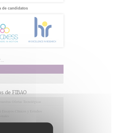
 de candidatos
..
os de FIBAO
nuestras Ofertas Tecnológicas
e Ensayos Clínicos y Estudios
onales
 la Innovación y la Transferencia
ca