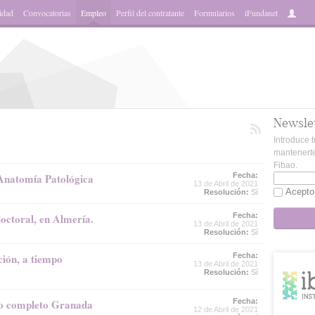
idad
Convocatorias
Empleo
Perfil del contratante
Formularios
iFundanet
Newsle
Introduce t
mantenerte
Fibao.
Anatomía Patológica
Fecha:
13 de Abril de 2021
Acepto
Resolución:
Sí
octoral, en Almería.
Fecha:
13 de Abril de 2021
Resolución:
Sí
ción, a tiempo
Fecha:
13 de Abril de 2021
Resolución:
Sí
mpo completo Granada
Fecha:
12 de Abril de 2021