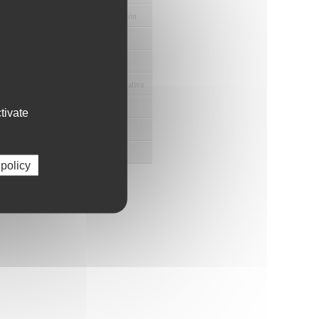
e Ayudas y Oportunidad de Financiación
odológico y/o Estadístico
 Humanos
ento y Gestión Económica-Administrativa
e Convenios y Donaciones
tivate
ión y Promoción de la Investigación
 Gestión del conocimiento
 policy