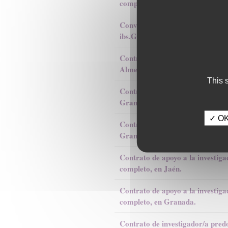
completo, en Granada.
Convocatoria Dirección Científic
ibs.GRANADA
Contrato de investigación, a tie
Almería
This 
Contrato de investigación, a tie
Granada
✓ OK,
Contrato de investigador/a postd
Granada.
Contrato de apoyo a la investiga
completo, en Jaén.
Contrato de apoyo a la investiga
completo, en Granada.
Contrato de investigador/a pred