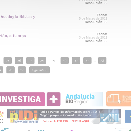
Resolución:
Sí
Oncología Básica y
Fecha:
5 de Marzo de 2021
Resolución:
Sí
ción, a tiempo
Fecha:
3 de Marzo de 2021
Resolución:
Sí
..
25
26
27
28
29
30
31
32
...
68
9
70
71
Siguiente ››