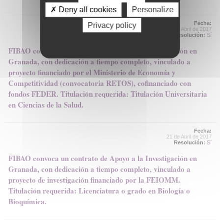
✗ Deny all cookies
Personalize
Fecha:
Privacy policy
21 de Abril de 2017
Resolución:
Sí
FIBAO convoca un contrato de Apoyo a la Investigación en
Granada, con dedicación a tiempo completo, vinculado a
proyecto financiado por el Ministerio de Economía y
Competitividad (convocatoria RETOS), cofinanciado con
fondos FEDER. Titulación requerida: Titulación Universitaria
en Ciencias de la Salud.
Fecha:
21 de Abril de 2017
Resolución:
Sí
FIBAO convoca un contrato de Apoyo a la Investigación en
Granada, con dedicación a tiempo completo, vinculado a
proyecto de investigación financiado por la FEIOMM.
Titulación requerida: Licenciatura o grado en Biología o
Bioquímica.