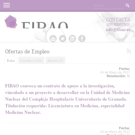
Menu
CONTACTA
CON NOSOTROS
info@fibao.es
Ofertas de Empleo
Todas
Cerrada
(1410)
Abierta
(1)
Fecha:
24 de Mayo de 2017
Resolución:
Sí
FIBAO convoca un contrato de apoyo a la investigación,
vinculado a un proyecto a desarrollar en la Unidad de Medicina
Nuclear del Complejo Hospitalario Universitario de Granada.
Titulación requerida: Licenciatura en Medicina, especialidad
Medicina Nuclear.
Fecha:
24 de Mayo de 2017