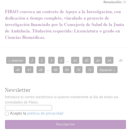
Resolución:
Sí
FIBAO convoca un contrato de Apoyo a la Investigación, con
dedicación a tiempo completo, vinculado a proyecto de
investigación financiado por la Consejería de Salud de la Junta
de Andalucía. Titulación requerida: Licenciatura o grado en
Ciencias Biomédicas.
‹‹ Anterior
1
2
3
4
...
41
42
43
44
45
46
47
48
...
68
69
70
71
Siguiente ››
Newsletter
Introduce tu correo electrónico si quieres mantenerte al día de todas las
novedades de Fibao.
Acepto la
política de privacidad
Suscripción