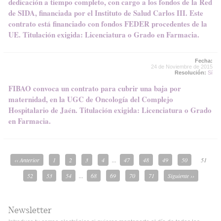
dedicación a tiempo completo, con cargo a los fondos de la Red
de SIDA, financiada por el Instituto de Salud Carlos III. Este
contrato está financiado con fondos FEDER procedentes de la
UE. Titulación exigida: Licenciatura o Grado en Farmacia.
Fecha:
24 de Noviembre de 2015
Resolución:
Sí
FIBAO convoca un contrato para cubrir una baja por
maternidad, en la UGC de Oncología del Complejo
Hospitalario de Jaén. Titulación exigida: Licenciatura o Grado
en Farmacia.
‹‹ Anterior
1
2
3
4
...
47
48
49
50
51
52
53
54
...
68
69
70
71
Siguiente ››
Newsletter