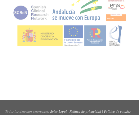
Todos los derechos reservados.
Aviso Legal
|
Política de privacidad
|
Política de cookies
Sitio web creado por
Pynso