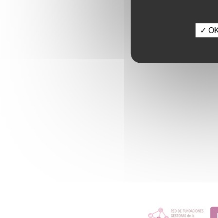
✓ OK,