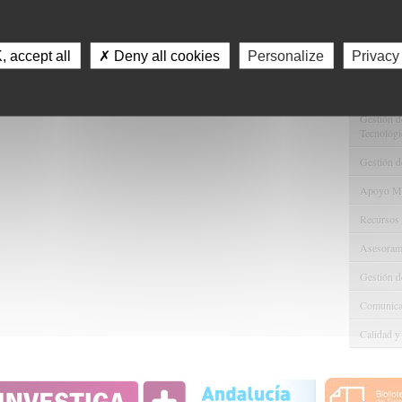
Servici
Consulta 
 accept all
✗ Deny all cookies
Personalize
Privacy
Gestión d
Observaci
Gestión de
Tecnológi
Gestión d
Apoyo Met
Recursos
Asesorami
Gestión d
Comunicac
Calidad y