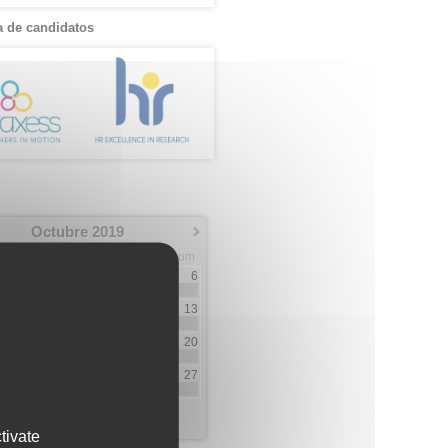
 de candidatos
Octubre 2019
Mar
Mie
Jue
Vie
Sab
Dom
1
2
3
4
5
6
9
1
8
9
10
11
12
13
1
1
5
7
15
16
17
18
19
20
13
2
6
1
22
23
24
25
26
27
2
5
2
29
30
31
4
10
tivate