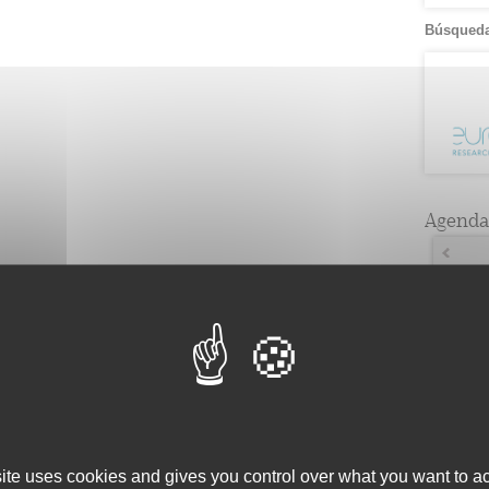
Búsqueda
Agenda
Lun
7
4
14
3
21
1
28
4
site uses cookies and gives you control over what you want to ac