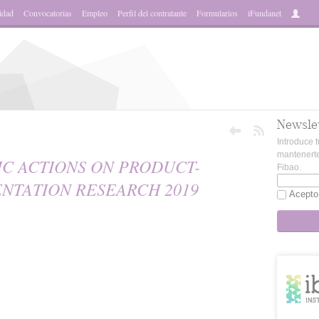
idad
Convocatorias
Empleo
Perfil del contratante
Formularios
iFundanet
Newsle
Introduce t
mantenerte
IC ACTIONS ON PRODUCT-
Fibao.
NTATION RESEARCH 2019
Acepto
sApp