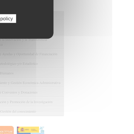
os de FIBAO
nuestras Ofertas Tecnológicas
 policy
e Ensayos Clínicos y Estudios
onales
 la Innovación y la Transferencia
ca
e Ayudas y Oportunidad de Financiación
odológico y/o Estadístico
 Humanos
ento y Gestión Económica-Administrativa
e Convenios y Donaciones
ión y Promoción de la Investigación
 Gestión del conocimiento