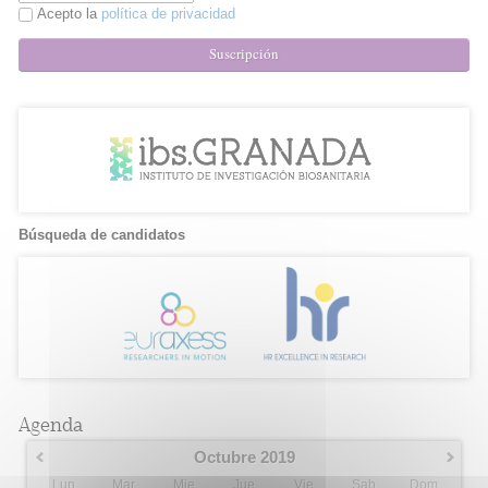
Acepto la
política de privacidad
Suscripción
Búsqueda de candidatos
Agenda
Octubre 2019
Lun
Mar
Mie
Jue
Vie
Sab
Dom