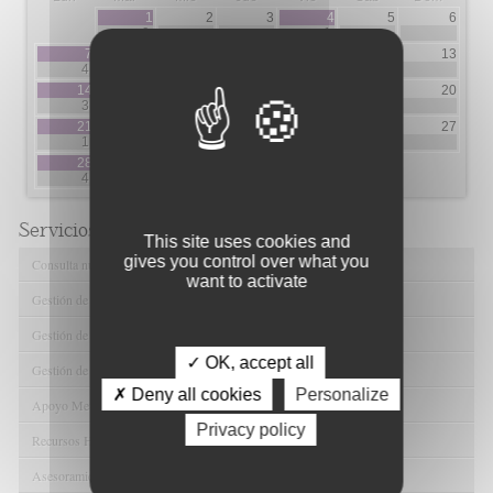
1
2
3
4
5
6
9
1
7
8
9
10
11
12
13
4
1
1
5
7
14
15
16
17
18
19
20
3
13
2
6
1
21
22
23
24
25
26
27
1
2
5
2
28
29
30
31
4
4
10
Servicios de FIBAO
This site uses cookies and
gives you control over what you
Consulta nuestras Ofertas Tecnológicas
want to activate
Gestión de Ensayos Clínicos y Estudios Observacionales
Gestión de la Innovación y la Transferencia Tecnológica
✓ OK, accept all
Gestión de Ayudas y Oportunidad de Financiación
✗ Deny all cookies
Personalize
Apoyo Metodológico y/o Estadístico
Privacy policy
Recursos Humanos
Asesoramiento y Gestión Económica-Administrativa