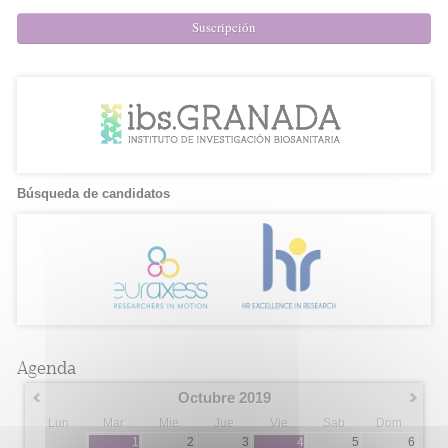
Suscripción
Búsqueda de candidatos
Agenda
Octubre 2019
Lun
Mar
Mie
Jue
Vie
Sab
Dom
1
2
3
4
5
6