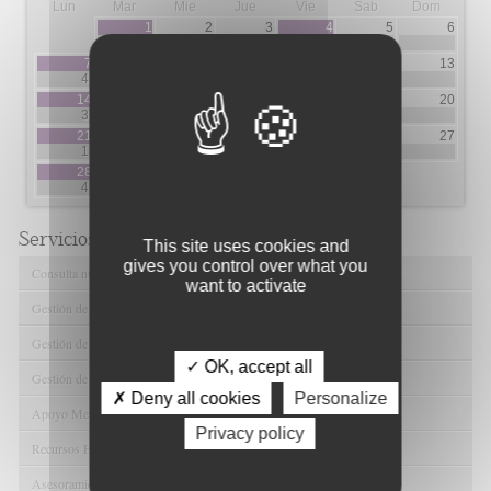
Lun
Mar
Mie
Jue
Vie
Sab
Dom
1
2
3
4
5
6
9
1
7
8
9
10
11
12
13
4
1
1
5
7
14
15
16
17
18
19
20
3
13
2
6
1
21
22
23
24
25
26
27
1
2
5
2
28
29
30
31
4
4
10
Servicios de FIBAO
This site uses cookies and
gives you control over what you
Consulta nuestras Ofertas Tecnológicas
want to activate
Gestión de Ensayos Clínicos y Estudios Observacionales
Gestión de la Innovación y la Transferencia Tecnológica
✓ OK, accept all
Gestión de Ayudas y Oportunidad de Financiación
✗ Deny all cookies
Personalize
Apoyo Metodológico y/o Estadístico
Privacy policy
Recursos Humanos
Asesoramiento y Gestión Económica-Administrativa