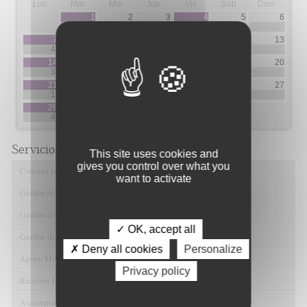
Lun
Mar
Mie
Jue
Vie
Sab
Dom
1
2
3
4
5
6
9
1
7
8
9
10
11
12
13
4
1
1
5
7
14
15
16
17
18
19
20
3
13
2
6
1
21
22
23
24
25
26
27
1
2
5
2
28
29
30
31
4
4
10
Servicios de FIBAO
This site uses cookies and
gives you control over what you
Consulta nuestras Ofertas Tecnológicas
want to activate
Gestión de Ensayos Clínicos y Estudios Observacionales
Gestión de la Innovación y la Transferencia Tecnológica
✓ OK, accept all
Gestión de Ayudas y Oportunidad de Financiación
✗ Deny all cookies
Personalize
Apoyo Metodológico y/o Estadístico
Privacy policy
Recursos Humanos
Asesoramiento y Gestión Económica-Administrativa