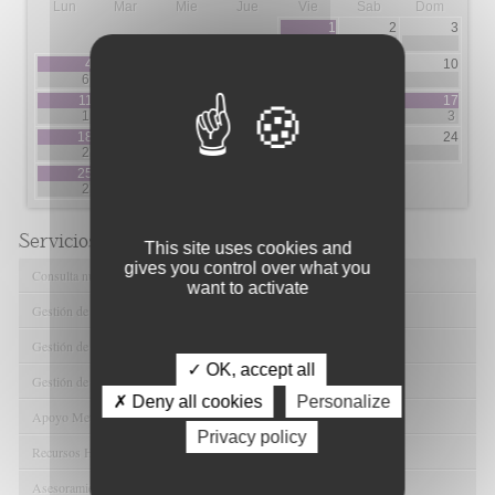
Lun
Mar
Mie
Jue
Vie
Sab
Dom
1
2
3
4
4
5
6
7
8
9
10
6
1
2
3
4
11
12
13
14
15
16
17
1
1
4
3
2
3
18
19
20
21
22
23
24
2
3
3
2
1
25
26
27
28
29
30
2
1
4
4
14
Servicios de FIBAO
This site uses cookies and
gives you control over what you
Consulta nuestras Ofertas Tecnológicas
want to activate
Gestión de Ensayos Clínicos y Estudios Observacionales
Gestión de la Innovación y la Transferencia Tecnológica
✓ OK, accept all
Gestión de Ayudas y Oportunidad de Financiación
✗ Deny all cookies
Personalize
Apoyo Metodológico y/o Estadístico
Privacy policy
Recursos Humanos
Asesoramiento y Gestión Económica-Administrativa