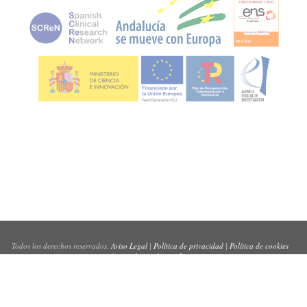
Todos los derechos reservados.
Aviso Legal
|
Política de privacidad
|
Política de cookies
Sitio web creado por
Pynso