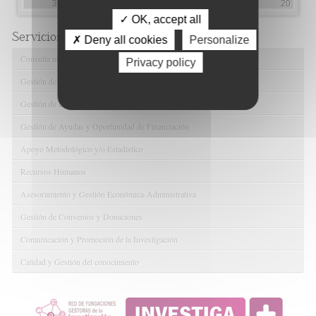
3
1
1
2
4
2
20
✓ OK, accept all
Servicios de FIBAO
✗ Deny all cookies
Personalize
Consulta nuestras Ofertas Tecnológicas
Privacy policy
Gestión de Ensayos Clínicos y Estudios Observacionales
Gestión de la Innovación y la Transferencia Tecnológica
Gestión de Ayudas y Oportunidad de Financiación
Apoyo Metodológico y/o Estadístico
Recursos Humanos
Asesoramiento y Gestión Económica-Administrativa
Gestión de Convenios y Donaciones
Comunicación y Promoción de la Investigación
Calidad y Gestión del conocimiento