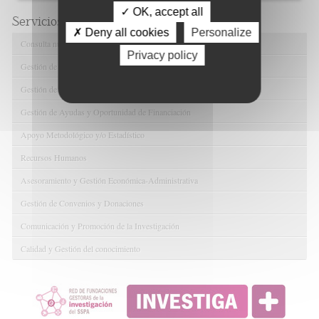
✓ OK, accept all
Servicios de FIBAO
✗ Deny all cookies
Personalize
Consulta nuestras Ofertas Tecnológicas
Privacy policy
Gestión de Ensayos Clínicos y Estudios Observacionales
Gestión de la Innovación y la Transferencia Tecnológica
Gestión de Ayudas y Oportunidad de Financiación
Apoyo Metodológico y/o Estadístico
Recursos Humanos
Asesoramiento y Gestión Económica-Administrativa
Gestión de Convenios y Donaciones
Comunicación y Promoción de la Investigación
Calidad y Gestión del conocimiento