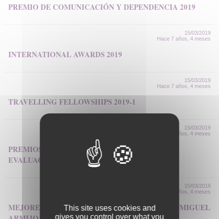
PREMIO DE COMUNICACIÓN Y DEPENDENCIA 2019
15/03/2019
Hace 7 años, 4 meses
INTERNATIONAL AWARDS 2019
15/03/2019
Hace 7 años, 4 meses
TRAVELLING FELLOWSHIPS 2019-1
15/03/2019
Hace 7 años, 4 meses
PREMIOS PROFESOR BAREA A LA GESTIÓN Y
EVALUACIÓN DE COSTES SANITARIOS 2019
15/03/2019
Hace 7 años, 4 meses
MEJORES TRABAJOS PUBLICADOS PROFESOR MIGUEL
This site uses cookies and
ARMIJO 2019
gives you control over what you