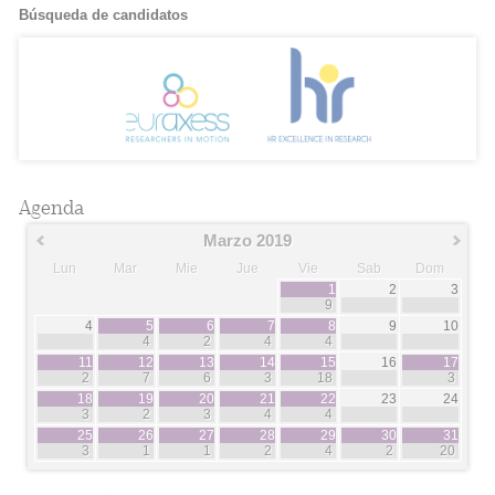
Búsqueda de candidatos
Agenda
Marzo 2019
Lun
Mar
Mie
Jue
Vie
Sab
Dom
1
2
3
9
4
5
6
7
8
9
10
4
2
4
4
11
12
13
14
15
16
17
2
7
6
3
18
3
18
19
20
21
22
23
24
3
2
3
4
4
25
26
27
28
29
30
31
3
1
1
2
4
2
20