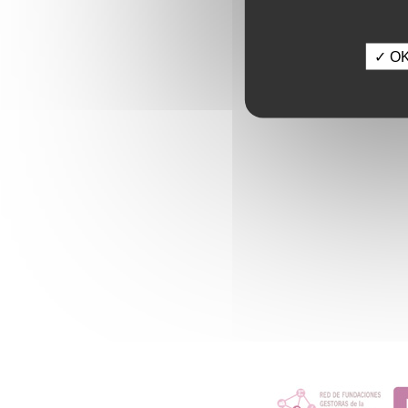
✓ OK,