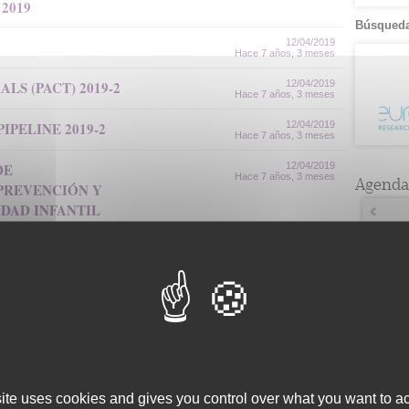
2019
Búsqueda
12/04/2019
Hace 7 años, 3 meses
LS (PACT) 2019-2
12/04/2019
Hace 7 años, 3 meses
PELINE 2019-2
12/04/2019
Hace 7 años, 3 meses
DE
12/04/2019
Hace 7 años, 3 meses
Agenda
 PREVENCIÓN Y
DAD INFANTIL
Lun
1
13
8
2
15
9
22
3
29
2
site uses cookies and gives you control over what you want to ac