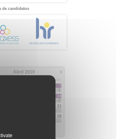
 de candidatos
Abril 2019
Mar
Mie
Jue
Vie
Sab
Dom
2
3
4
5
6
7
4
3
2
1
1
9
10
11
12
13
14
2
4
1
9
1
16
17
18
19
20
21
3
1
2
7
23
24
25
26
27
28
1
25
13
4
30
9
tivate