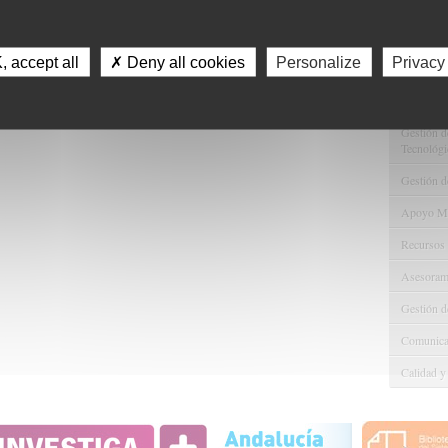
Servici
Consulta 
 accept all
✗ Deny all cookies
Personalize
Privacy
Gestión d
Observaci
Gestión de
Tecnológi
Gestión d
Apoyo Met
Recursos
Asesorami
Gestión d
Comunicac
Calidad y