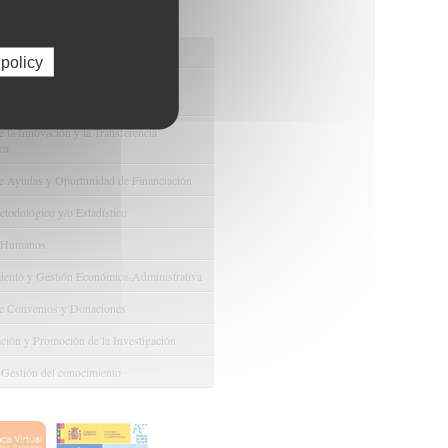
os de FIBAO
nuestras Ofertas Tecnológicas
 policy
e Ensayos Clínicos y Estudios
onales
 la Innovación y la Transferencia
ca
e Ayudas y Oportunidad de Financiación
odológico y/o Estadístico
 Humanos
ento y Gestión Económica-Administrativa
e Convenios y Donaciones
ión y Promoción de la Investigación
 Gestión del conocimiento