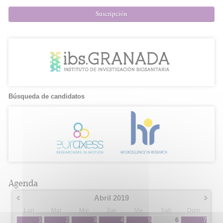
Suscripción
Búsqueda de candidatos
Agenda
Abril 2019
Lun
Mar
Mie
Jue
Vie
Sab
Dom
1
2
3
4
5
6
7