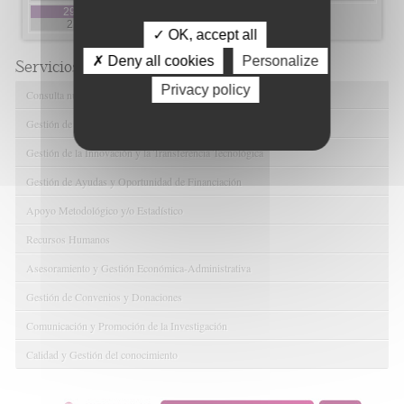
29
30
2
9
✓ OK, accept all
✗ Deny all cookies
Personalize
Servicios de FIBAO
Privacy policy
Consulta nuestras Ofertas Tecnológicas
Gestión de Ensayos Clínicos y Estudios Observacionales
Gestión de la Innovación y la Transferencia Tecnológica
Gestión de Ayudas y Oportunidad de Financiación
Apoyo Metodológico y/o Estadístico
Recursos Humanos
Asesoramiento y Gestión Económica-Administrativa
Gestión de Convenios y Donaciones
Comunicación y Promoción de la Investigación
Calidad y Gestión del conocimiento