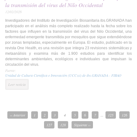
la transmisión del virus del Nilo Occidental
12/02/2026
Investigadores del Instituto de Investigación Biosanitaria ibs.GRANADA han
participado en el análisis más completo realizado hasta la fecha sobre los
factores que influyen en la transmisión del virus del Nilo Occidental, una
enfermedad emergente transmitida por mosquitos que sigue extendiéndose
por zonas templadas, especialmente en Europa. El estudio, publicado en la
revista One Health, es una revisión que integra 23 revisiones sistemáticas y
metaanálisis y examina más de 1.900 estudios para identificar los
determinantes ambientales, ecológicos e individuales que impulsan la
circulación del virus.
Fuente:
Unidad de Cultura Científica e Innovación (UCC+i) de ibs.GRANADA - FIBAO
Leer noticia
‹‹ Anterior
1
2
3
4
5
6
7
...
125
126
127
128
Siguiente ››