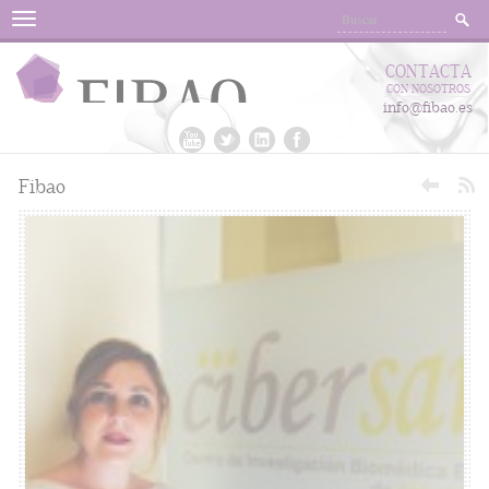
Menu
CONTACTA
CON NOSOTROS
info@fibao.es
Fibao