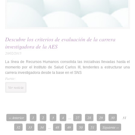
Descubre los criterios de evaluación de la carrera
investigadora de la AES
20/02/2015
La línea de Recursos Humanos consolida las iniciativas llevadas hasta el
momento por el Instituto de Salud Carlos III, tendentes a estructurar una
carrera investigadora desde la base en el SNS
Fuente:
Ver noticia
‹‹ Anterior
1
2
3
4
...
27
28
29
30
31
32
33
34
...
48
49
50
51
Siguiente ››