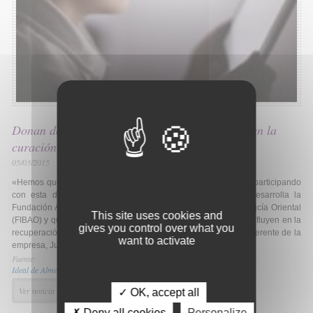
Donan doce consolas para estudiar si influyen en la
curación de menores hospitalizados
05/03/2015
«Hemos querido colaborar con los hospitales de la provincia, participando
con esta donación en un proyecto de investigación que desarrolla la
Fundación Andaluza para la Investigación Biomédica en Andalucía Oriental
This site uses cookies and
(FIBAO) y que pretende estudiar cómo las actividades lúdicas influyen en la
gives you control over what you
recuperación de los menores hospitalizados», explicó ayer el gerente de la
want to activate
empresa, Juan Pelegrín
Fuente:
Ideal de Almería
Ver noticia
✓ OK, accept all
✗ Deny all cookies
Personalize