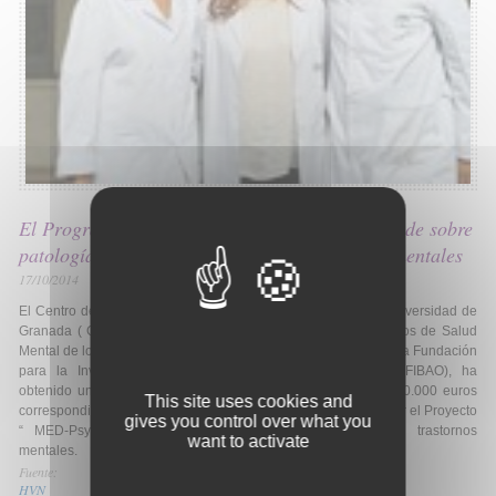
El Programa Marie Curie financia un proyecto de sobre
patologías físicas en pacientes con trastornos mentales
17/10/2014
El Centro de Investigaciones Biomédicas de Salud Mental- Universidad de
Granada ( CIBERSAM-UGR), vinculado a la Unidad Intercentros de Salud
Mental de los Hospitales San Cecilio y Virgen de las Nieve y a la Fundación
para la Investigación Biosanitaria de Andalucía Oriental (FIBAO), ha
obtenido una beca del Programa Marie Curie dotada con 210.000 euros
This site uses cookies and
correspondiente al VII Programa Marco de la Unión Europea por el Proyecto
gives you control over what you
“ MED-Psych” sobre patologías físicas en pacientes con trastornos
want to activate
mentales.
Fuente:
HVN