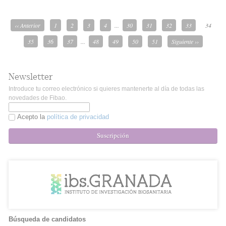
‹‹ Anterior
1
2
3
4
...
30
31
32
33
34
35
36
37
...
48
49
50
51
Siguiente ››
Newsletter
Introduce tu correo electrónico si quieres mantenerte al día de todas las
novedades de Fibao.
Acepto la
política de privacidad
Suscripción
Búsqueda de candidatos