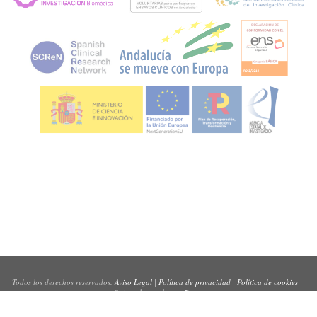
Todos los derechos reservados.
Aviso Legal
|
Política de privacidad
|
Política de cookies
Sitio web creado por
Pynso