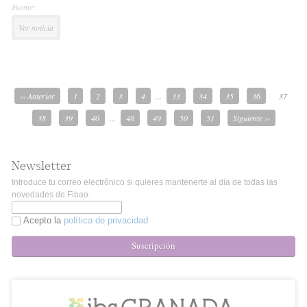
Fuente:
Ver noticia
‹‹ Anterior
1
2
3
4
...
33
34
35
36
37
38
39
40
...
48
49
50
51
Siguiente ››
Newsletter
Introduce tu correo electrónico si quieres mantenerte al día de todas las
novedades de Fibao.
Acepto la
política de privacidad
Suscripción