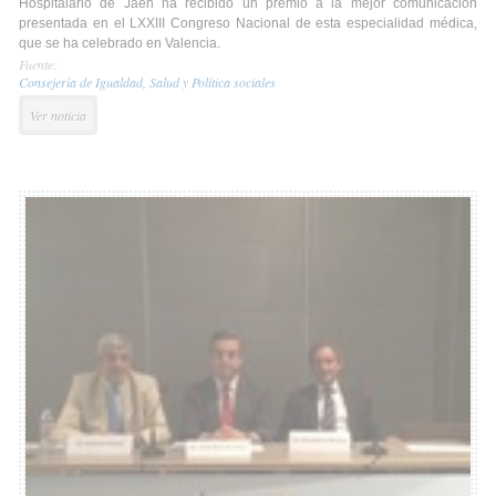
Hospitalario de Jaén ha recibido un premio a la mejor comunicación
presentada en el LXXIII Congreso Nacional de esta especialidad médica,
que se ha celebrado en Valencia.
Fuente:
Consejería de Igualdad, Salud y Política sociales
Ver noticia