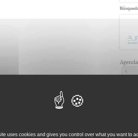
Búsqueda
Agenda
Lun
7
4
14
3
21
1
28
4
site uses cookies and gives you control over what you want to ac