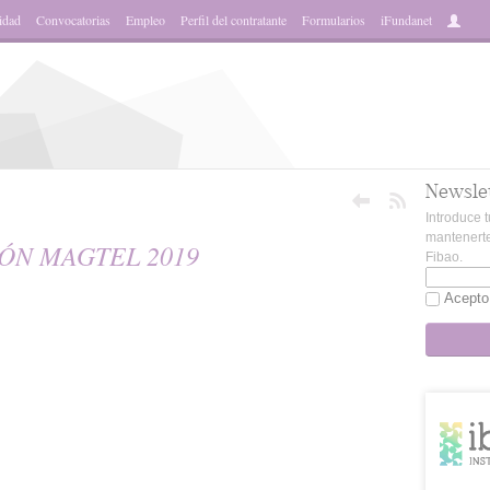
idad
Convocatorias
Empleo
Perfil del contratante
Formularios
iFundanet
Newsle
Introduce t
mantenerte
ÓN MAGTEL 2019
Fibao.
Acepto
sApp