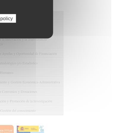
os de FIBAO
nuestras Ofertas Tecnológicas
 policy
e Ensayos Clínicos y Estudios
onales
 la Innovación y la Transferencia
ca
e Ayudas y Oportunidad de Financiación
odológico y/o Estadístico
 Humanos
ento y Gestión Económica-Administrativa
e Convenios y Donaciones
ión y Promoción de la Investigación
 Gestión del conocimiento