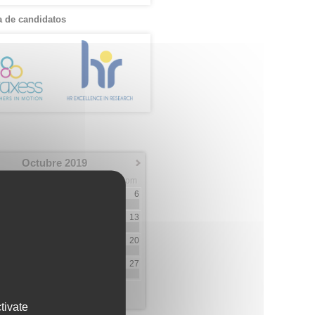
 de candidatos
Octubre 2019
Mar
Mie
Jue
Vie
Sab
Dom
1
2
3
4
5
6
9
1
8
9
10
11
12
13
1
1
5
7
15
16
17
18
19
20
13
2
6
1
22
23
24
25
26
27
2
5
2
29
30
31
4
10
tivate