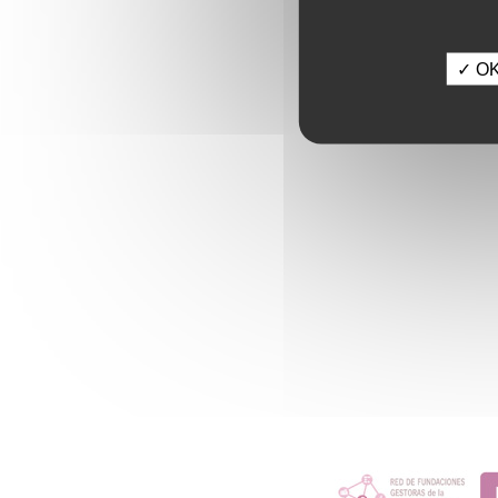
✓ OK,