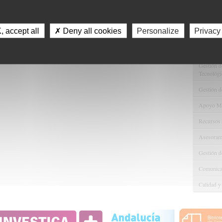
Servici
Consulta 
 accept all
✗ Deny all cookies
Personalize
Privacy
Gestión d
Observaci
Gestión de
Tecnológi
Gestión d
Apoyo Met
Recursos
Asesorami
Gestión d
Comunicac
Calidad y