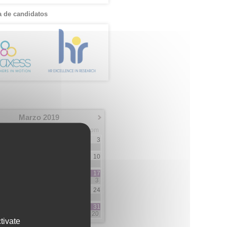
 de candidatos
Marzo 2019
Mar
Mie
Jue
Vie
Sab
Dom
1
2
3
9
5
6
7
8
9
10
4
2
4
4
12
13
14
15
16
17
7
6
3
18
3
19
20
21
22
23
24
2
3
4
4
26
27
28
29
30
31
1
1
2
4
2
20
tivate