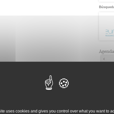
Búsqueda
Agenda
Lun
4
11
2
18
3
25
3
site uses cookies and gives you control over what you want to ac