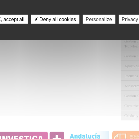
Servici
Consulta 
 accept all
✗ Deny all cookies
Personalize
Privacy
Gestión d
Observaci
Gestión de
Tecnológi
Gestión d
Apoyo Met
Recursos
Asesorami
Gestión d
Comunicac
Calidad y