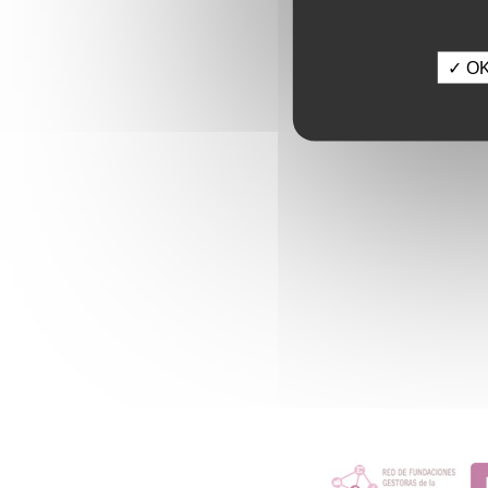
✓ OK,