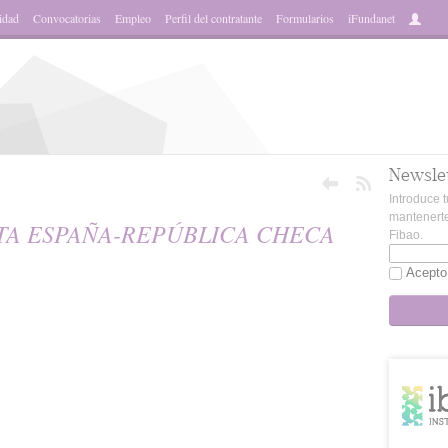
idad
Convocatorias
Empleo
Perfil del contratante
Formularios
iFundanet
Newsle
Introduce t
mantenerte
A ESPAÑA-REPÚBLICA CHECA
Fibao.
Acepto
sApp