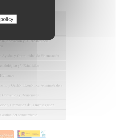
os de FIBAO
nuestras Ofertas Tecnológicas
 policy
e Ensayos Clínicos y Estudios
onales
 la Innovación y la Transferencia
ca
e Ayudas y Oportunidad de Financiación
odológico y/o Estadístico
 Humanos
ento y Gestión Económica-Administrativa
e Convenios y Donaciones
ión y Promoción de la Investigación
 Gestión del conocimiento