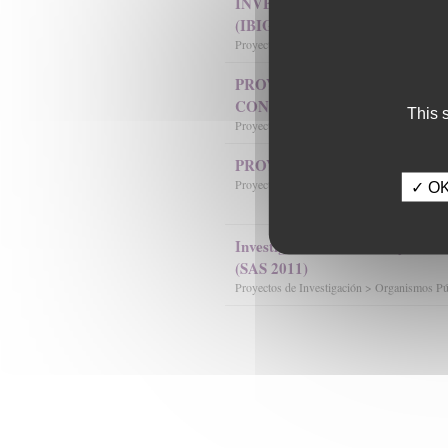
INVESTIGACIÓN BIOSANIT
(IBIG)
Proyectos de Investigación > Organismos P
PROYECTOS DE APLICACIÓ
CONOCIMIENTO I+D+i 2012
This 
Proyectos de Investigación > Organismos P
PROYECTOS DE EXCELENCI
Proyectos de Investigación > Organismos P
✓ OK,
Investigación Biomédica y en Cie
(SAS 2011)
Proyectos de Investigación > Organismos P