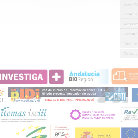
Apoyo Met
Recursos
Asesorami
Gestión d
Comunicac
Calidad y