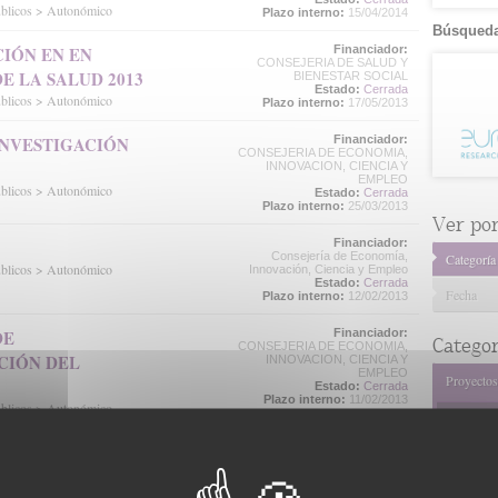
úblicos > Autonómico
Plazo interno:
15/04/2014
Búsqueda
IÓN EN EN
Financiador:
CONSEJERIA DE SALUD Y
E LA SALUD 2013
BIENESTAR SOCIAL
Estado:
Cerrada
úblicos > Autonómico
Plazo interno:
17/05/2013
INVESTIGACIÓN
Financiador:
CONSEJERIA DE ECONOMIA,
INNOVACION, CIENCIA Y
EMPLEO
úblicos > Autonómico
Estado:
Cerrada
Plazo interno:
25/03/2013
Ver por.
Financiador:
Consejería de Economía,
Categoría
úblicos > Autonómico
Innovación, Ciencia y Empleo
Estado:
Cerrada
Fecha
Plazo interno:
12/02/2013
DE
Financiador:
Categor
CONSEJERIA DE ECONOMIA,
CIÓN DEL
INNOVACION, CIENCIA Y
EMPLEO
Proyectos
Estado:
Cerrada
Plazo interno:
11/02/2013
úblicos > Autonómico
Organism
ÓN DE GRUPOS
Financiador:
Organism
NO PROCEDE
O DE
Estado:
Cerrada
Plazo interno:
30/09/2012
Europe