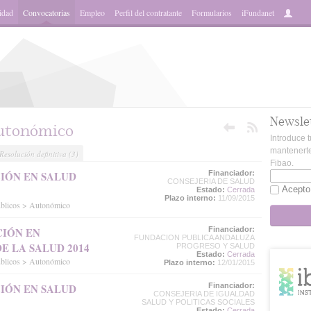
idad
Convocatorias
Empleo
Perfil del contratante
Formularios
iFundanet
Newsle
utonómico
Introduce t
mantenerte
Resolución definitiva
(3)
Fibao.
IÓN EN SALUD
Financiador:
CONSEJERIA DE SALUD
Acepto
Estado:
Cerrada
Plazo interno:
11/09/2015
úblicos > Autonómico
CIÓN EN
Financiador:
FUNDACION PUBLICA ANDALUZA
E LA SALUD 2014
PROGRESO Y SALUD
Estado:
Cerrada
úblicos > Autonómico
Plazo interno:
12/01/2015
IÓN EN SALUD
Financiador:
CONSEJERIA DE IGUALDAD
SALUD Y POLITICAS SOCIALES
Estado:
Cerrada