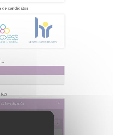
 de candidatos
..
ías
+
 de Investigación
os Privados
+
os Públicos
o