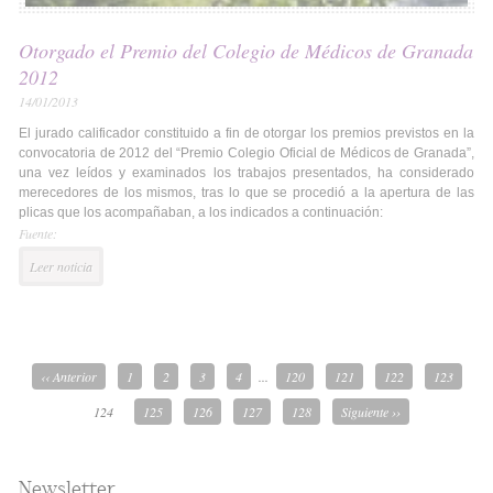
Otorgado el Premio del Colegio de Médicos de Granada
2012
14/01/2013
El jurado calificador constituido a fin de otorgar los premios previstos en la
convocatoria de 2012 del “Premio Colegio Oficial de Médicos de Granada”,
una vez leídos y examinados los trabajos presentados, ha considerado
merecedores de los mismos, tras lo que se procedió a la apertura de las
plicas que los acompañaban, a los indicados a continuación:
Fuente:
Leer noticia
‹‹ Anterior
1
2
3
4
...
120
121
122
123
124
125
126
127
128
Siguiente ››
Newsletter