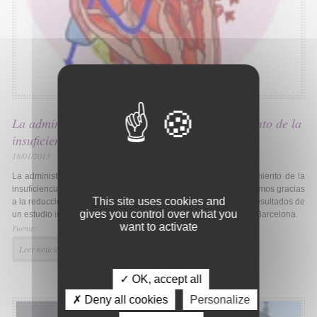
La administración de hierro mejora el tratamiento de la
insuficiencia cardiaca
18/01/2013
La administración de hierro por vía intravenosa ayuda al tratamiento de la
insuficiencia cardiaca, al mejorar la calidad de vida de los enfermos gracias
This site uses cookies and
a la reducción de los síntomas de esta enfermedad, según los resultados de
gives you control over what you
un estudio internacional que ha liderado el Hospital del Mar de Barcelona.
want to activate
Fuente:
Leer noticia
✓ OK, accept all
✗ Deny all cookies
Personalize