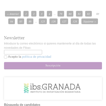
‹‹ Anterior
1
2
3
4
...
79
80
81
82
83
84
85
86
...
125
126
127
128
Siguiente ››
Newsletter
Introduce tu correo electrónico si quieres mantenerte al día de todas las
novedades de Fibao.
Acepto la
política de privacidad
Suscripción
Búsqueda de candidatos