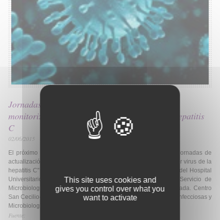
Jornadas de actualización en diagnostico y
monitorización de la infección por virus de la hepatitis
C
02/06/2015
El próximo 18 y 19 de Junio se celebrará en Granada las "Jornadas de
actualización en diagnostico y monitorización de la infección por virus de la
hepatitis C" en la Sala de Juntas del Servicio de Microbiología del Hospital
This site uses cookies and
Universitario San Cecilio. Están siendo organizadas por el Servicio de
gives you control over what you
Microbiología del Complejo Hospitalario Universitario de Granada. Centro
want to activate
San Cecilio-PTS. Unidad de Gestión Clínica de Enfermedades Infecciosas y
Microbiología.
Fuente: