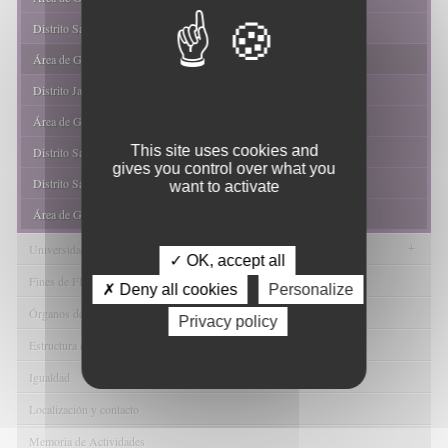
Distrito Sanitario Jaén
Área de Gestión Sanitaria Norte de Jaén
Distrito Jaén Sur
Área de Gestión Sanitaria Nordeste de Jaén
This site uses cookies and
Distrito Sanitario de Almería
gives you control over what you
Distrito Sanitario Poniente de Almería
want to activate
Área de Gestión Sanitaria Norte de Almería
+
Universidades
✓ OK, accept all
Fines de FIBAO
✗ Deny all cookies
Personalize
Órganos de Gobierno
Privacy policy
Estructura de FIBAO
Igualdad
Localización y contacto
Memoria de Actividades