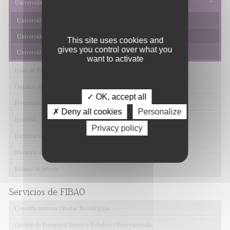
+
Universidades
Universidad de Granada
Universidad de Almería
This site uses cookies and
gives you control over what you
Universidad de Jaén
want to activate
Fines de FIBAO
Órganos de Gobierno
✓ OK, accept all
Estructura de FIBAO
✗ Deny all cookies
Personalize
Igualdad
Privacy policy
Localización y contacto
Memoria de Actividades
Enlaces de interés
Servicios de FIBAO
Consulta nuestras Ofertas Tecnológicas
Gestión de Ensayos Clínicos y Estudios Observacionales