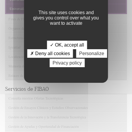
Universidad de Jaén
This site uses cookies and
gives you control over what you
Fines de FIBAO
want to activate
Órganos de Gobierno
Estructura de FIBAO
✓ OK, accept all
Igualdad
✗ Deny all cookies
Personalize
Localización y contacto
Privacy policy
Memoria de Actividades
Enlaces de interés
Servicios de FIBAO
Consulta nuestras Ofertas Tecnológicas
Gestión de Ensayos Clínicos y Estudios Observacionales
Gestión de la Innovación y la Transferencia Tecnológica
Gestión de Ayudas y Oportunidad de Financiación