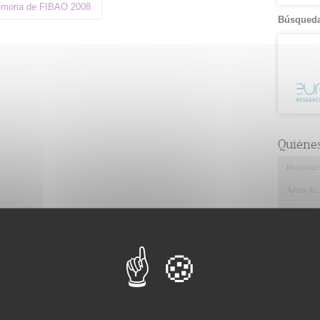
moria de FIBAO 2008
Búsqueda
Quiéne
Hospitale
Áreas de 
Universid
Fines de
Órganos 
Estructur
Igualdad