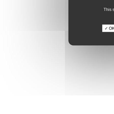
This 
✓ OK,