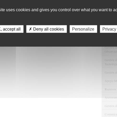
Localizac
site uses cookies and gives you control over what you want to ac
Memoria d
Enlaces de
 accept all
✗ Deny all cookies
Personalize
Privacy
Servici
Consulta 
Gestión d
Observaci
Gestión de
Tecnológi
Gestión d
Apoyo Met
Recursos
Asesorami
Gestión d
Comunicac