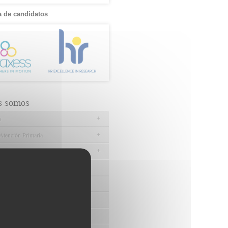
 de candidatos
s somos
+
s
+
Atención Primaria
+
ades
 FIBAO
de Gobierno
a de FIBAO