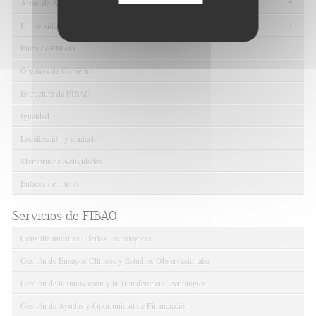
+
Áreas de Atención Primaria
+
Universidades
Fines de FIBAO
Órganos de Gobierno
Estructura de FIBAO
Igualdad
Localización y contacto
Memoria de Actividades
Enlaces de interés
Servicios de FIBAO
Consulta nuestras Ofertas Tecnológicas
Gestión de Ensayos Clínicos y Estudios Observacionales
Gestión de la Innovación y la Transferencia Tecnológica
Gestión de Ayudas y Oportunidad de Financiación