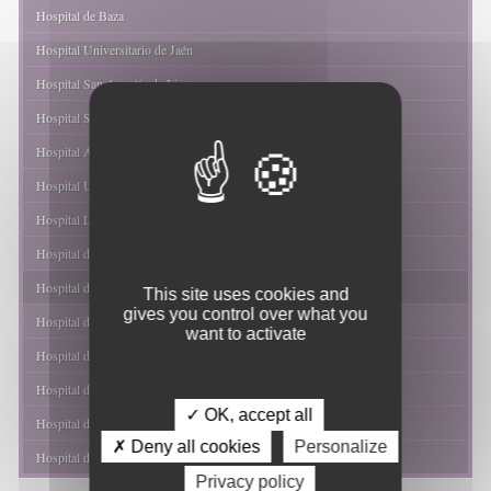
Hospital de Baza
Hospital Universitario de Jaén
Hospital San Agustín de Linares
Hospital San juan de la Cruz de Úbeda
Hospital Alto Guadalquivir de Andujar
Hospital Universitario Torrecárdenas de Almería
Hospital La Inmaculada - Huércal Overa
Hospital de Poniente - El Ejido
Hospital de Alta Resolución de Guadix
This site uses cookies and
gives you control over what you
Hospital de Alta Resolución de Loja
want to activate
Hospital de Alta Resolución El Toyo
Hospital de Alta Resolución Sierra de Segura
✓ OK, accept all
Hospital de Alta Resolución de Alcalá La Real
✗ Deny all cookies
Personalize
Hospital de Alta Resolución de Alcaudete
Privacy policy